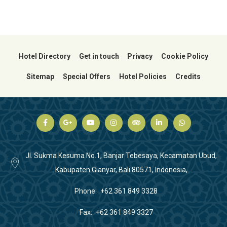
Hotel Directory
Get in touch
Privacy
Cookie Policy
Sitemap
Special Offers
Hotel Policies
Credits
Jl. Sukma Kesuma No.1, Banjar Tebesaya, Kecamatan Ubud,
Kabupaten Gianyar, Bali 80571, Indonesia,
Phone
+62 361 849 3328
Fax
+62 361 849 3327